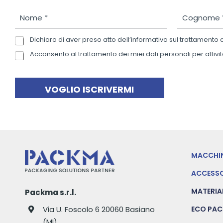
N
C
o
o
m
g
Dichiaro di aver preso atto dell’informativa sul trattamento 
P
e
n
r
*
o
Acconsento al trattamento dei miei dati personali per attivit
N
i
m
e
v
e
w
a
*
s
VOGLIO ISCRIVERMI
c
l
y
e
P
t
o
t
l
e
i
r
MACCHI
c
y
ACCESSO
*
MATERIA
Packma s.r.l.
Via U. Foscolo 6 20060 Basiano
ECO PA
(MI)