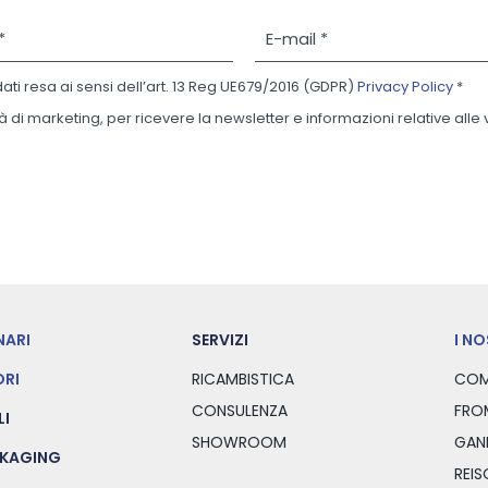
E
-
m
dati resa ai sensi dell’art. 13 Reg UE679/2016 (GDPR)
Privacy Policy
*
a
i
à di marketing, per ricevere la newsletter e informazioni relative alle
l
*
NARI
SERVIZI
I N
RI
RICAMBISTICA
COM
CONSULENZA
FRO
LI
SHOWROOM
GAN
CKAGING
REI