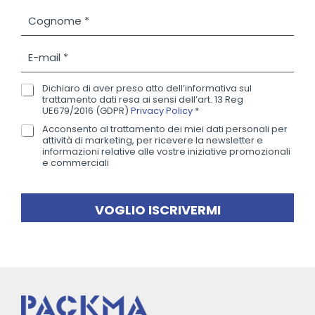
m
C
e
o
*
g
E
n
-
o
m
m
Dichiaro di aver preso atto dell’informativa sul
P
a
trattamento dati resa ai sensi dell’art. 13 Reg
e
r
i
UE679/2016 (GDPR)
Privacy Policy
*
*
i
l
Acconsento al trattamento dei miei dati personali per
N
v
*
attività di marketing, per ricevere la newsletter e
e
a
informazioni relative alle vostre iniziative promozionali
w
e commerciali
c
s
y
l
P
e
o
VOGLIO ISCRIVERMI
t
l
t
i
e
c
r
y
*