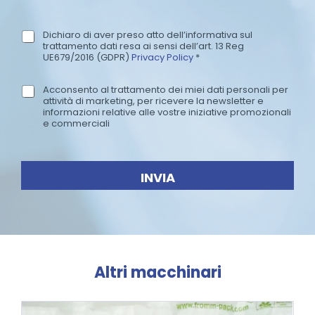
g
i
o
Dichiaro di aver preso atto dell’informativa sul
P
trattamento dati resa ai sensi dell’art. 13 Reg
r
UE679/2016 (GDPR)
Privacy Policy
*
i
v
Acconsento al trattamento dei miei dati personali per
N
a
attività di marketing, per ricevere la newsletter e
e
c
informazioni relative alle vostre iniziative promozionali
w
e commerciali
y
s
P
l
o
e
l
INVIA
t
i
t
c
e
y
r
*
Altri macchinari