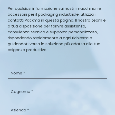
Per qualsiasi informazione sui nostri macchinari e
accessoiri per il packaging industriale, utilizza i
contatti Packma in questa pagina. Il nostro team è
a tua disposizione per fornire assistenza,
consulenza tecnica e supporto personalizzato,
rispondendo rapidamente a ogni richiesta e
guidandoti verso la soluzione più adatta alle tue
esigenze produttive.
N
o
m
e
C
*
o
g
n
A
o
z