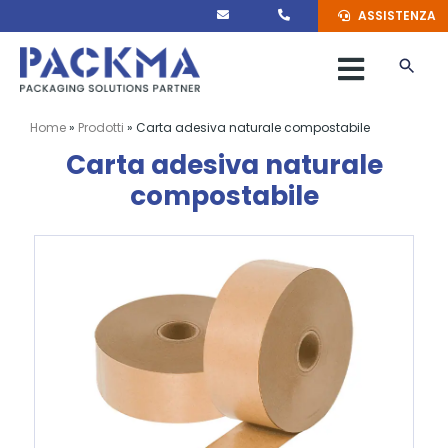
Salta
ASSISTENZA
al
contenuto
Toggle
Naviga
MACCHINARI
Home
»
Prodotti
»
Carta adesiva naturale compostabile
Carta adesiva naturale
MATERIALI
compostabile
MARCHI
SERVIZI
PACKMA
CONTATTI