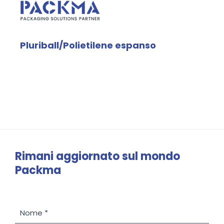
Pluriball/Polietilene espanso
Rimani aggiornato sul mondo
Packma
N
o