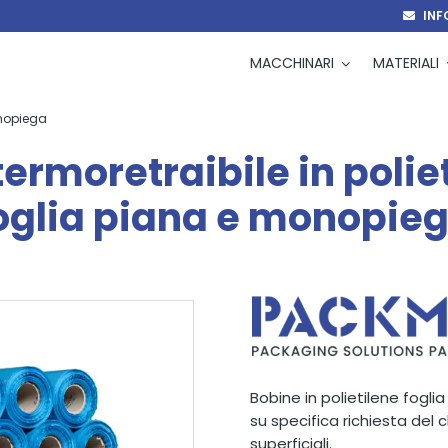
INF
MACCHINARI
MATERIALI
onopiega
termoretraibile in polie
oglia piana e monopie
Bobine in polietilene fogli
su specifica richiesta del 
superficiali.