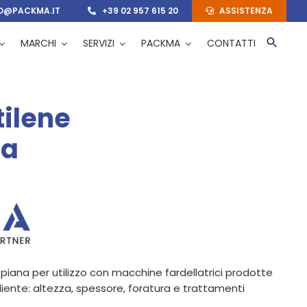
O@PACKMA.IT
+39 02 957 615 20
ASSISTENZA
MARCHI
SERVIZI
PACKMA
CONTATTI
tilene
ga
a piana per utilizzo con macchine fardellatrici prodotte
cliente: altezza, spessore, foratura e trattamenti