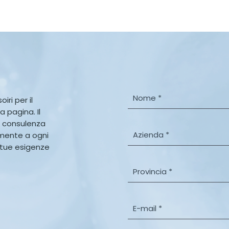
N
iri per il
o
a pagina. Il
m
, consulenza
e
A
amente a ogni
*
z
e tue esigenze
i
e
P
n
r
d
o
a
v
E
*
i
-
n
m