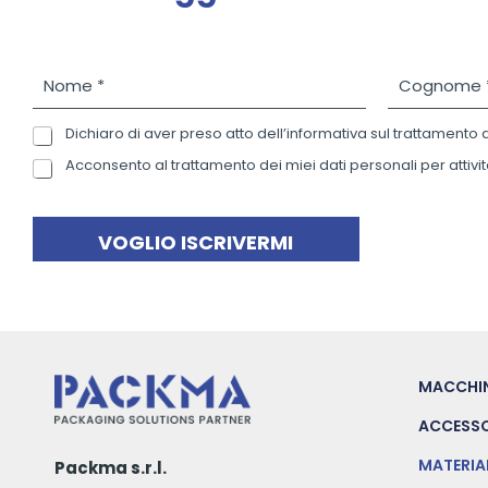
N
C
o
o
m
g
Dichiaro di aver preso atto dell’informativa sul trattamento 
P
e
n
r
*
o
Acconsento al trattamento dei miei dati personali per attivit
N
i
m
e
v
e
w
a
*
s
VOGLIO ISCRIVERMI
c
l
y
e
P
t
o
t
l
e
i
r
MACCHI
c
y
ACCESSO
*
MATERIA
Packma s.r.l.