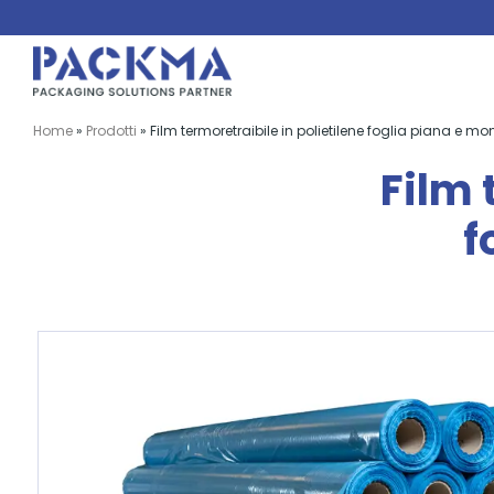
Salta
al
contenuto
Home
»
Prodotti
»
Film termoretraibile in polietilene foglia piana e m
Film 
f