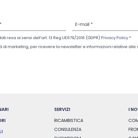
E
-
m
dati resa ai sensi dell’art. 13 Reg UE679/2016 (GDPR)
Privacy Policy
*
a
i
à di marketing, per ricevere la newsletter e informazioni relative alle
l
*
NARI
SERVIZI
I N
RI
RICAMBISTICA
COM
CONSULENZA
FRO
LI