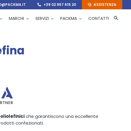
O@PACKMA.IT
+39 02 957 615 20
ASSISTENZA
MARCHI
SERVIZI
PACKMA
CONTATTI
efina
oliolefinici
che garantiscono una eccellente
rodotti confezionati.