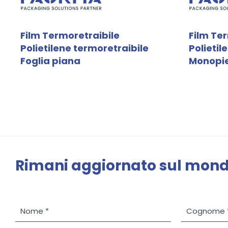
Film Termoretraibile
Film Te
Polietilene termoretraibile
Polietil
Foglia piana
Monopi
Rimani aggiornato sul mo
N
C
o
o
m
g