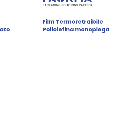
e
Film Termoretraibile
rato
Poliolefina monopiega