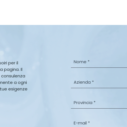
N
iri per il
o
a pagina. Il
m
, consulenza
e
A
amente a ogni
*
z
e tue esigenze
i
e
P
n
r
d
o
a
v
E
*
i
-