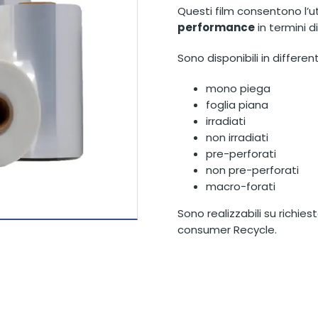
Questi film consentono l’ut
performance
in termini d
Sono disponibili in differen
mono piega
foglia piana
irradiati
non irradiati
pre-perforati
non pre-perforati
macro-forati
Sono realizzabili su richie
consumer Recycle.