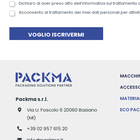
Dichiaro di aver preso atto dell’informativa sul trattamento 
P
e
n
r
*
o
Acconsento al trattamento dei miei dati personali per attivit
N
i
m
e
v
e
w
a
*
s
VOGLIO ISCRIVERMI
c
l
y
e
P
t
o
t
l
e
i
r
MACCHI
c
y
ACCESSO
*
MATERIA
Packma s.r.l.
Via U. Foscolo 6 20060 Basiano
ECO PA
(MI)
+39 02 957 615 20
info@packma.it