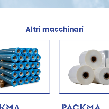
c
r
y
*
Altri macchinari