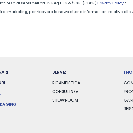
dati resa ai sensi dell’art. 13 Reg UE679/2016 (GDPR)
Privacy Policy
*
a
i
à di marketing, per ricevere la newsletter e informazioni relative alle
l
*
NARI
SERVIZI
I N
RI
RICAMBISTICA
COM
CONSULENZA
FRO
LI
SHOWROOM
GAN
CKAGING
REI