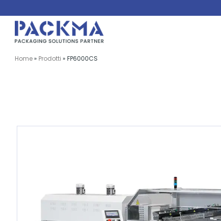
Salta
al
contenuto
Home
»
Prodotti
»
FP6000CS