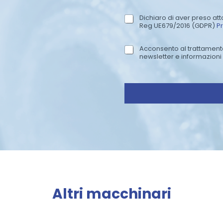
i
o
Dichiaro di aver preso atto
P
Reg UE679/2016 (GDPR)
Pr
r
i
Acconsento al trattamento 
N
v
newsletter e informazioni 
e
a
w
c
s
y
l
P
e
o
t
l
t
i
e
c
r
y
*
Altri macchinari