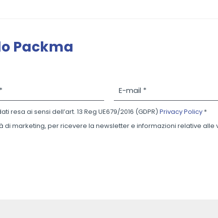
ndo Packma
E
-
m
dati resa ai sensi dell’art. 13 Reg UE679/2016 (GDPR)
Privacy Policy
*
a
i
à di marketing, per ricevere la newsletter e informazioni relative alle
l
*