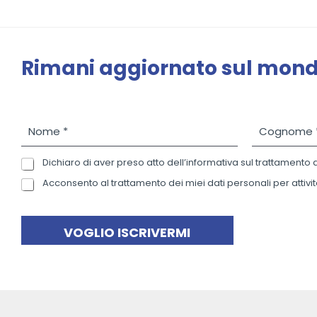
Rimani aggiornato sul mo
N
C
o
o
m
g
Dichiaro di aver preso atto dell’informativa sul trattamento 
P
e
n
r
*
o
Acconsento al trattamento dei miei dati personali per attivit
N
i
m
e
v
e
w
a
*
s
VOGLIO ISCRIVERMI
c
l
y
e
P
t
o
t
l
e
i