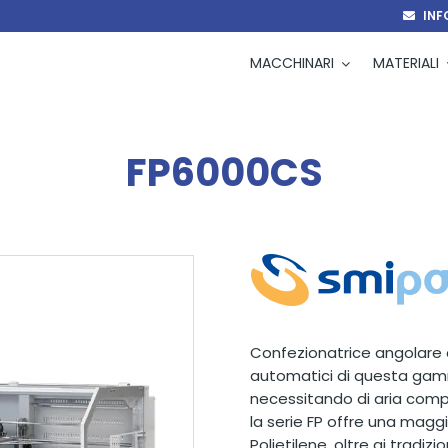
INF
MACCHINARI
MATERIALI
FP6000CS
Confezionatrice angolare 
automatici di questa gam
necessitando di aria compre
la serie FP offre una maggior
Polietilene, oltre ai tradiz