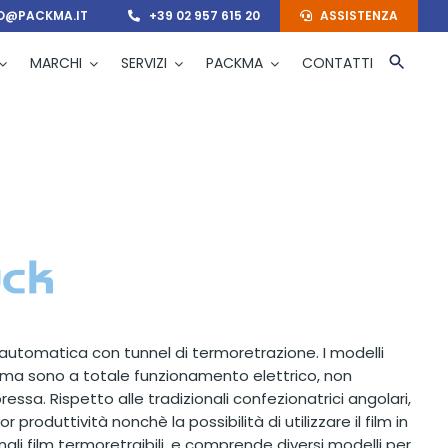
O@PACKMA.IT
+39 02 957 615 20
ASSISTENZA
MARCHI
SERVIZI
PACKMA
CONTATTI
automatica con tunnel di termoretrazione. I modelli
ma sono a totale funzionamento elettrico, non
ssa. Rispetto alle tradizionali confezionatrici angolari,
 produttività nonchè la possibilità di utilizzare il film in
ionali film termoretraibili, e comprende diversi modelli per