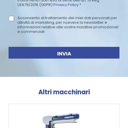
trattamento dati resa ai sensi dell’art. 13 Reg
r
UE679/2016 (GDPR)
Privacy Policy
*
i
v
Acconsento al trattamento dei miei dati personali per
N
a
attività di marketing, per ricevere la newsletter e
e
c
informazioni relative alle vostre iniziative promozionali
w
e commerciali
y
s
P
l
o
e
l
INVIA
t
i
t
c
e
y
r
*
Altri macchinari