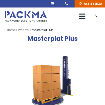
Salta
ASSISTENZA
al
contenuto
Toggle
Naviga
MACCHINARI
Home
»
Prodotti
»
Masterplat Plus
Masterplat Plus
MATERIALI
MARCHI
SERVIZI
PACKMA
CONTATTI