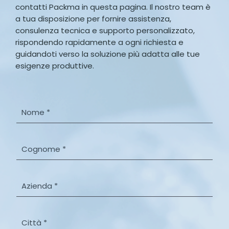
contatti Packma in questa pagina. Il nostro team è
a tua disposizione per fornire assistenza,
consulenza tecnica e supporto personalizzato,
rispondendo rapidamente a ogni richiesta e
guidandoti verso la soluzione più adatta alle tue
esigenze produttive.
N
o
m
e
C
*
o
g
n
A
o
z
m
i
e
e
C
*
n
i