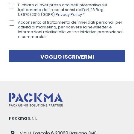
m
m
Dichiaro di aver preso atto dell’informativa sul
P
a
trattamento dati resa ai sensi dell’art. 13 Reg
e
r
i
UE679/2016 (GDPR)
Privacy Policy
*
*
i
l
Acconsento al trattamento dei miei dati personali per
N
v
*
attività di marketing, per ricevere la newsletter e
e
a
informazioni relative alle vostre iniziative promozionali
w
e commerciali
c
s
y
l
P
e
o
VOGLIO ISCRIVERMI
t
l
t
i
e
c
r
y
*
Packma s.r.l.
Via U. Foscolo 6 20060 Basiano (MI)