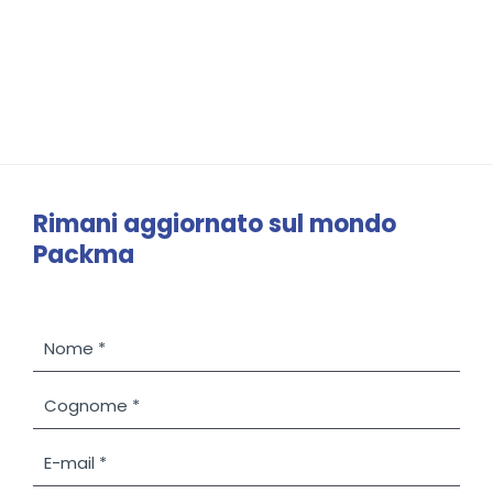
Rimani aggiornato sul mondo
Packma
N
o
m
C
e
o
*
g
E
n
-
o