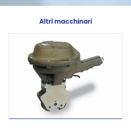
r
*
Altri macchinari