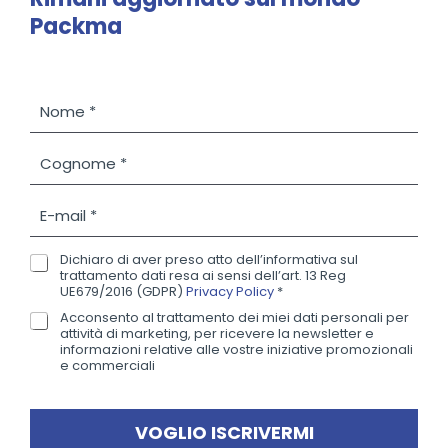
Packma
N
o
m
C
e
o
*
g
E
n
-
o
m
m
Dichiaro di aver preso atto dell’informativa sul
P
a
trattamento dati resa ai sensi dell’art. 13 Reg
e
r
i
UE679/2016 (GDPR)
Privacy Policy
*
*
i
l
Acconsento al trattamento dei miei dati personali per
N
v
*
attività di marketing, per ricevere la newsletter e
e
a
informazioni relative alle vostre iniziative promozionali
w
e commerciali
c
s
y
l
P
e
o
VOGLIO ISCRIVERMI
t