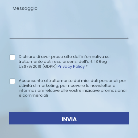
a
M
o
i
e
*
l
s
*
s
a
g
g
i
o
Dichiaro di aver preso atto dell’informativa sul
P
trattamento dati resa ai sensi dell’art. 13 Reg
r
UE679/2016 (GDPR)
Privacy Policy
*
i
v
Acconsento al trattamento dei miei dati personali per
N
a
attività di marketing, per ricevere la newsletter e
e
c
informazioni relative alle vostre iniziative promozionali
w
e commerciali
y
s
P
l
o
e
l
INVIA
t
i
t
c
e
y