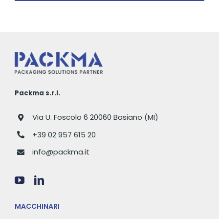
l
t
i
e
c
r
y
*
Packma s.r.l.
Via U. Foscolo 6 20060 Basiano (MI)
+39 02 957 615 20
info@packma.it
MACCHINARI