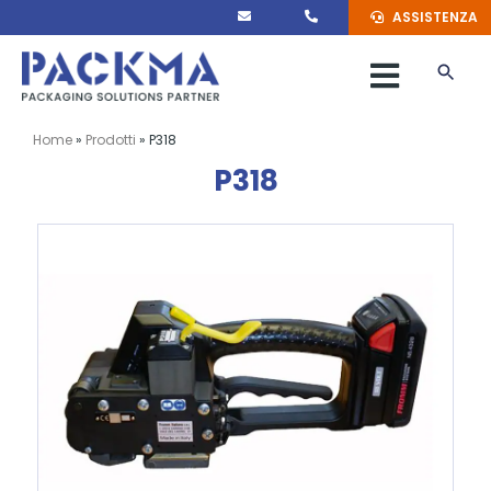
Salta
ASSISTENZA
al
contenuto
Toggle
Naviga
MACCHINARI
Home
»
Prodotti
»
P318
P318
MATERIALI
MARCHI
SERVIZI
PACKMA
CONTATTI