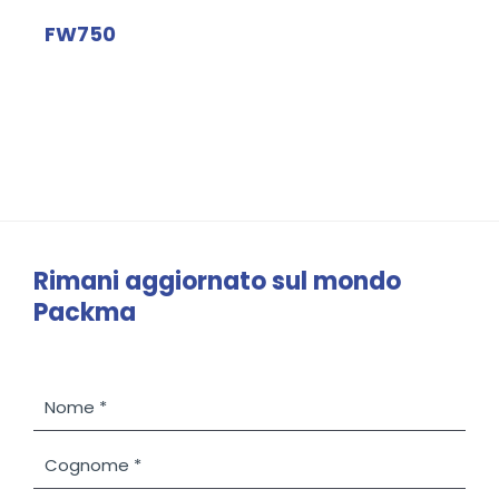
FW750
Rimani aggiornato sul mondo
Packma
N
o
m
C
e
o
*