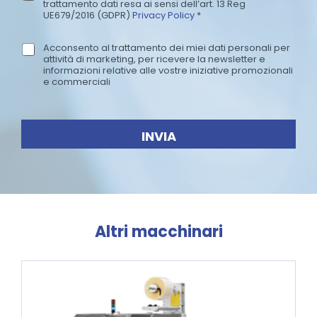
trattamento dati resa ai sensi dell’art. 13 Reg
r
UE679/2016 (GDPR)
Privacy Policy
*
i
v
Acconsento al trattamento dei miei dati personali per
N
a
attività di marketing, per ricevere la newsletter e
e
c
informazioni relative alle vostre iniziative promozionali
w
e commerciali
y
s
P
l
o
e
l
INVIA
t
i
t
c
e
y
r
*
Altri macchinari