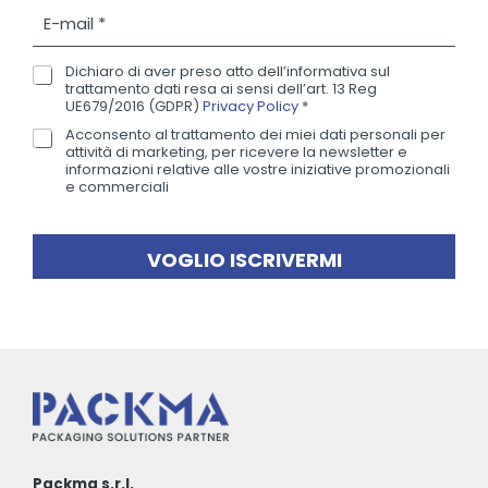
g
E
n
-
o
m
m
Dichiaro di aver preso atto dell’informativa sul
P
a
trattamento dati resa ai sensi dell’art. 13 Reg
e
r
i
UE679/2016 (GDPR)
Privacy Policy
*
*
i
l
Acconsento al trattamento dei miei dati personali per
N
v
*
attività di marketing, per ricevere la newsletter e
e
a
informazioni relative alle vostre iniziative promozionali
w
e commerciali
c
s
y
l
P
e
o
VOGLIO ISCRIVERMI
t
l
t
i
e
c
r
y
*
Packma s.r.l.