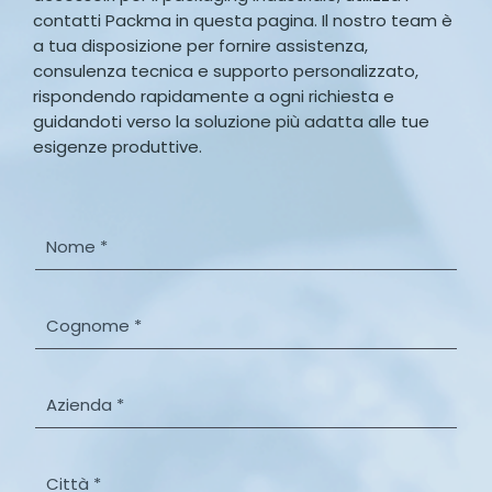
contatti Packma in questa pagina. Il nostro team è
a tua disposizione per fornire assistenza,
consulenza tecnica e supporto personalizzato,
rispondendo rapidamente a ogni richiesta e
guidandoti verso la soluzione più adatta alle tue
esigenze produttive.
N
o
m
e
C
*
o
g
n
A
o
z
m
i
e
e
C
*
n