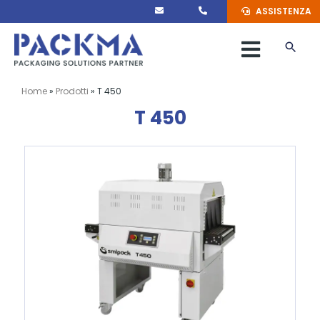
Salta
ASSISTENZA
al
contenuto
Toggle
Naviga
MACCHINARI
Home
»
Prodotti
»
T 450
T 450
MATERIALI
MARCHI
SERVIZI
PACKMA
CONTATTI